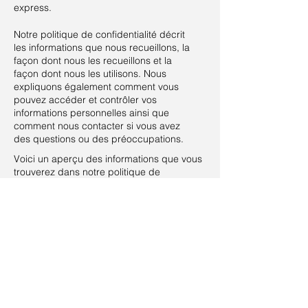
express.
Notre politique de confidentialité décrit
les informations que nous recueillons, la
façon dont nous les recueillons et la
façon dont nous les utilisons. Nous
expliquons également comment vous
pouvez accéder et contrôler vos
informations personnelles ainsi que
comment nous contacter si vous avez
des questions ou des préoccupations.
Voici un aperçu des informations que vous
trouverez dans notre politique de
confidentialité : Les informations que nous
recueillons Comment nous recueillons les
informations Pourquoi nous recueillons les
informations Avec qui nous partageons les
informations Où sont stockées les
informations Combien de temps nous
conservons les informations Comment nous
protégeons les informations Comment nous
mettons à jour notre politique de
confidentialité. Cliquez ici pour obtenir