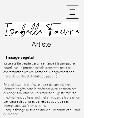
Artiste
Tissage végétal
Isabelle a été bercée par une enfance à la campagne,
nourrit par un profond besoin d’observation et de
contemplation (ce lien intime nourrit également son
travail de peintre et d’artiste du papier…)
En choisissant le fil, c’est le plaisir du contact avec
l’élément végétal sans interférence avec les machines
qui dirige son intuition. La simplicité du geste répétitif,
méditatif, lent du tisserand met en évidence la présence
silencieuse des choses glanées au cours de ses
promenades, au fil des saisons.
Chaque tissage invite à s’extraire du désordre et du bruit
du monde.